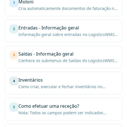
Moloni
1
Cria automaticamente documentos de faturação no
Moloni a partir da atividade do armazém, e
mantém produtos, clientes e fornecedores
sincronizados.
Entradas - Informação geral
2
Informação geral sobre entradas no LogisticsWMS:
como registar receções, associar documentos e
conferir mercadoria à chegada.
Saídas - Informação geral
3
Conhece os submenus de Saídas do LogisticsWMS:
guias de expedição, instruções de picking e
packing, e o acompanhamento das entregas.
Inventários
4
Como criar, executar e fechar inventários no
LogisticsWMS, incluindo contagens cíclicas e
reconciliação de stock por localização.
Como efetuar uma receção?
5
Nota: Todos os campos podem ser indicados
manualmente ou então lidos a partir de códigos de
brras 1D ou 2D, com os equipamentos devidamente