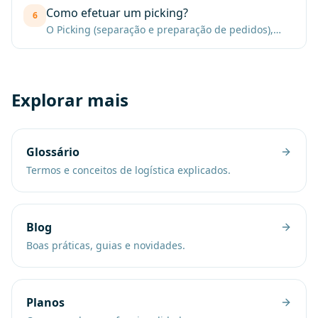
configurados. V
Como efetuar um picking?
6
O Picking (separação e preparação de pedidos),
consiste na recolha em armazém de certos
produtos e respetivas quantidades.
Explorar mais
Glossário
Termos e conceitos de logística explicados.
Blog
Boas práticas, guias e novidades.
Planos